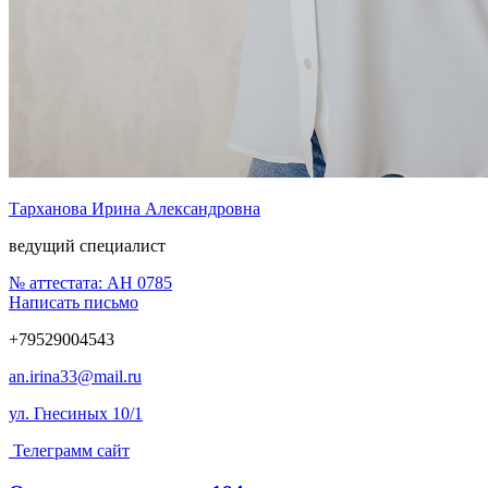
Тарханова Ирина Александровна
ведущий специалист
№ аттестата:
АН 0785
Написать письмо
+79529004543
an.irina33@mail.ru
ул. Гнесиных 10/1
Телеграмм сайт