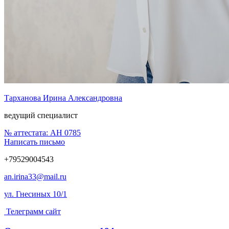
Тарханова Ирина Александровна
ведущий специалист
№ аттестата:
АН 0785
Написать письмо
+79529004543
an.irina33@mail.ru
ул. Гнесиных 10/1
Телеграмм сайт