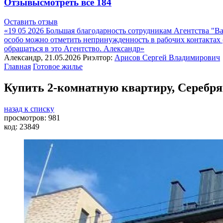
Отзывы
смотреть все
184
Оставить отзыв
«19 05 2026 Большая благодарность сотрудникам Агентства "
особо можно отметить непринужденность в рабочих контакта
обращаться в это Агентство. Александр»
Александр, 21.05.2026
Риэлтор:
Арисов Сергей Владимирович
Главная
Готовое жилье
Купить 2-комнатную квартиру, Серебрян
назад к списку
просмотров:
981
код:
23849