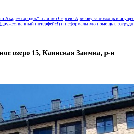
Ваш Академгородок" и лично Сергею Арисову за помощь в осущ
х (дружественный интерфейс!) и неформальную помощь в затр
ое озеро 15, Каинская Заимка, р-н